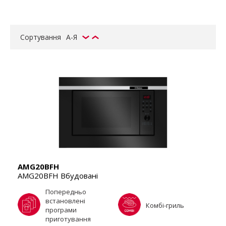
Сортування
А-Я
AMG20BFH
AMG20BFH Вбудовані
Попередньо
встановлені
Комбі-гриль
програми
приготування