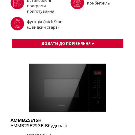
встановлені
Комбі-гриль
програми
приготування
функція Quick Start
(швидкий старт)
ДОДАТИ ДО ПОРІВНЯННЯ +
AMMB25E1SH
AMMB25E2SGB Вбудовані