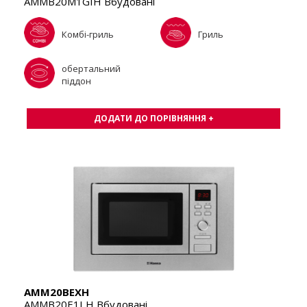
AMMB20M1GIH Вбудовані
Комбі-гриль
Гриль
обертальний
піддон
ДОДАТИ ДО ПОРІВНЯННЯ +
AMM20BEXH
AMMB20E1I H Вбудовані