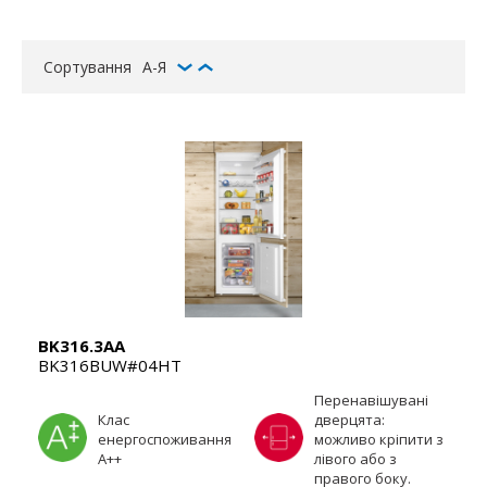
Сортування
А-Я
BK316.3AA
BK316BUW#04HT
Перенавішувані
Клас
дверцята:
енергоспоживання
можливо кріпити з
А++
лівого або з
правого боку.